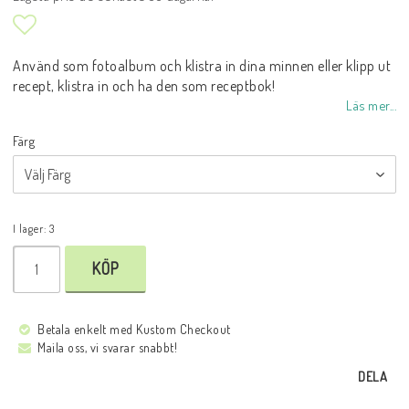
Lägg till i favoritlistan
Använd som fotoalbum och klistra in dina minnen eller klipp ut
recept, klistra in och ha den som receptbok!
Läs mer...
Färg
I lager: 3
KÖP
Betala enkelt med Kustom Checkout
Maila oss, vi svarar snabbt!
DELA