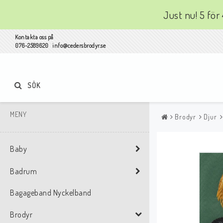
Just nu! 5 för
Kontakta oss på
076-2589620 info@cedersbrodyr.se
SÖK
MENY
Brodyr
Djur
Baby
Badrum
Bagageband Nyckelband
Brodyr