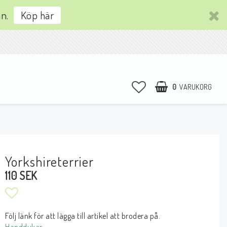
an.
Köp här
0
VARUKORG
Yorkshireterrier
110 SEK
Lägg till i favoritlistan