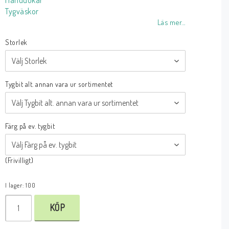
Handdukar
Tygväskor
Läs mer...
Storlek
Tygbit alt. annan vara ur sortimentet
Färg på ev. tygbit
(Frivilligt)
I lager: 100
KÖP