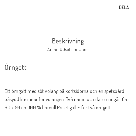
DELA
Beskrivning
Art.nr: ÖGsofierodatum
Örngott
Ett örngott med söt volang på kortsidorna och en spetsbård 
påsydd lite innanför volangen. Två namn och datum ingår. Ca 
60 x 50 cm 100 % bomull Priset gäller för två örngott.