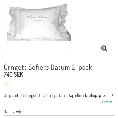
Örngott Sofiero Datum 2-pack
740 SEK
Lägg till i favoritlistan
Ge paret ett örngott till Alla Hjärtans Dag eller i bröllopspresent!
Läs mer...
Namnbrodyr